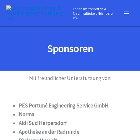
Zum
Lebensmittelretten &
Inhalt
Nachhaltigkeit Nürnberg
e.V.
springen
Sponsoren
Mit freundlicher Unterstützung von:
PES Portuné Engineering Service GmbH
Norma
Aldi Süd Herpersdorf
Apotheke an der Radrunde