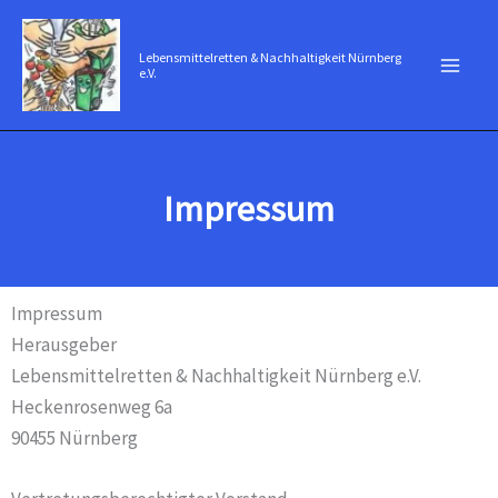
Zum
Inhalt
Lebensmittelretten & Nachhaltigkeit Nürnberg
e.V.
springen
Impressum
Impressum
Herausgeber
Lebensmittelretten & Nachhaltigkeit Nürnberg e.V.
Heckenrosenweg 6a
90455 Nürnberg